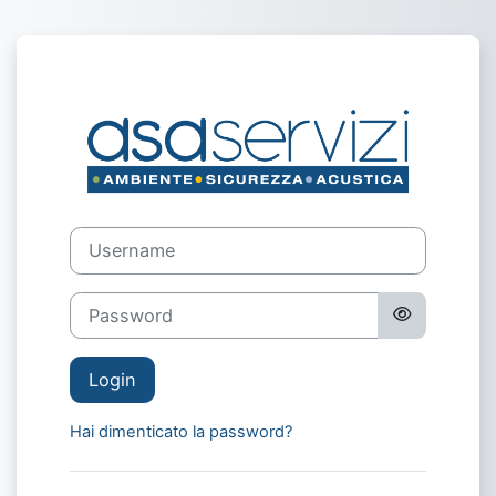
Vai al contenuto principale
Login su Portale
Username
Password
Login
Hai dimenticato la password?