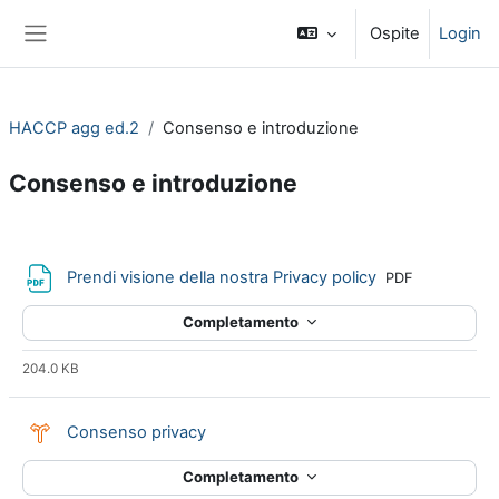
Vai al contenuto principale
Ospite
Login
Pannello laterale
HACCP agg ed.2
Consenso e introduzione
Consenso e introduzione
Schema della sezione
File
Prendi visione della nostra Privacy policy
PDF
Completamento
204.0 KB
Scelta
Consenso privacy
Completamento